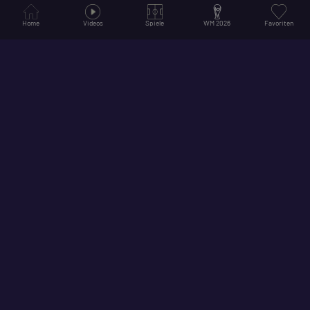
Home
Videos
Spiele
WM 2026
Favoriten
© 2026
Hol dir unsere App für ein noch besseres Erlebnis!
Folge uns auf Social Media