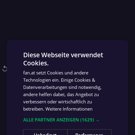
Diese Webseite verwendet
Cookies.
GERMAN
replay
NACHSCHAUEN
fan.at setzt Cookies und andere
GERMAN
Technologien ein. Einige Cookies &
.
ay
lendar_today
calendar_today
play_circle
play_circle
REPLAY
play_circle
REPLAY
play_circle
REPLAY
HIGHLIGHTS
Datenverarbeitungen sind notwendig,
andere helfen dabei, das Angebot zu
Mehr Replays
verbessern oder wirtschaftlich zu
arrow_forward
betreiben.
Weitere Informationen
ALLE PARTNER ANZEIGEN
(1629) →
Unbedingt
Performance