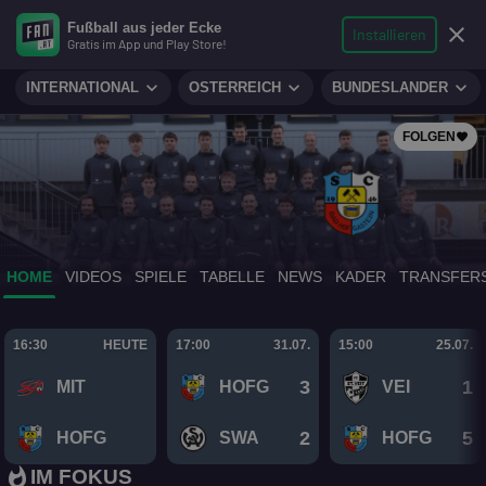
search
micro
person
Fußball aus jeder Ecke
sports_soccer
expand_more
close
FUSSBALL
Installieren
Gratis im App und Play Store!
Suche
Reporter
Login
expand_more
expand_more
expand_more
INTERNATIONAL
ÖSTERREICH
BUNDESLÄNDER
FOLGEN
favorite
HOME
VIDEOS
SPIELE
TABELLE
NEWS
KADER
TRANSFER
16:30
HEUTE
17:00
31.07.
15:00
25.07.
3
1
MIT
HOFG
VEI
IHR HABT GEWÄHLT
Das ist euer Spieler der Saison
2
5
HOFG
SWA
HOFG
2026 (SBG)
whatshot
IM FOKUS